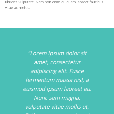
ultricies vulputate. Nam non enim eu quam laoreet faucibus
vitae ac metus.
lor sit
"Lorem ipsum dolor sit
"Susp
etur
amet, consectetur
mass
estibulum
adipiscing elit. Fusce
auct
mis in
fermentum massa nisl, a
potenti
ctus et
euismod ipsum laoreet eu.
est risu
cubilia
Nunc sem magna,
nunc
 auctor
vulputate vitae mollis ut,
venen