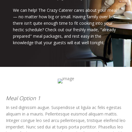
We can help! The Crazy Caterer cares about your meal
— no matter how big or small. Having family over but
there isn't quite enough time to fit cooking into your
hectic schedule? Check out our freshly made, "already
prepared" meal packages, and rest easy in the
knowledge that your guests will eat well tonight.
Meal Option 1
In sed dignissim augue. Suspendisse ut ligula ac felis egestas
aliquam in a mauris. Pellentesque euismod aliquam mattis.
Integer congue leo sed arcu pellentesque, tristique eleifend leo
imperdiet. Nunc sed dui at turpis porta porttitor. Phasellus leo