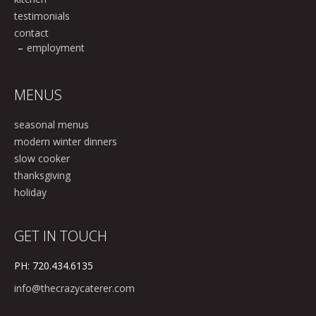
testimonials
contact
employment
MENUS
seasonal menus
modern winter dinners
slow cooker
thanksgiving
holiday
GET IN TOUCH
PH: 720.434.6135
info@thecrazycaterer.com