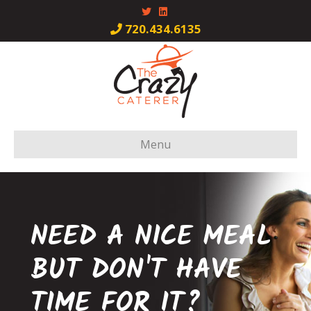
Twitter
Linkedin
720.434.6135
Menu
NEED A NICE MEAL
BUT DON'T HAVE
TIME FOR IT?