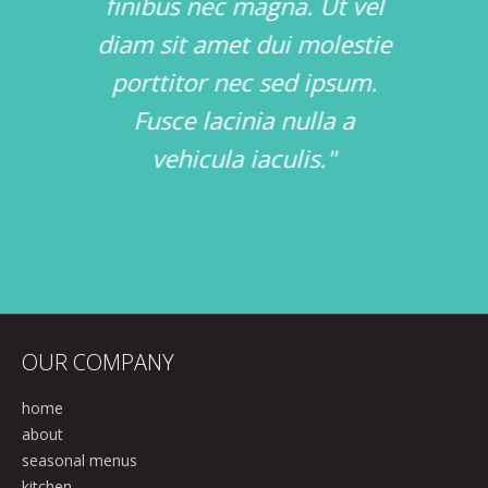
inia
finibus nec magna. Ut vel
susc
."
diam sit amet dui molestie
faucib
porttitor nec sed ipsum.
sa
Fusce lacinia nulla a
ferm
vehicula iaculis."
tortor,
co
OUR COMPANY
home
about
seasonal menus
kitchen